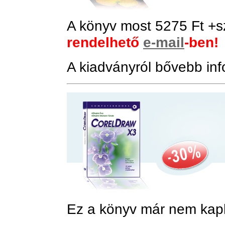
A könyv
most
5275 Ft +sz
rendelhető
e-mail
-ben!
A kiadványról bővebb in
Ez a könyv már nem kap