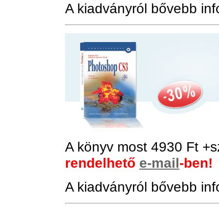
A kiadványról bővebb in
A könyv
most
4930 Ft +
s
rendelhető
e-mail
-ben!
A kiadványról bővebb in